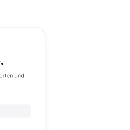
.
worten und