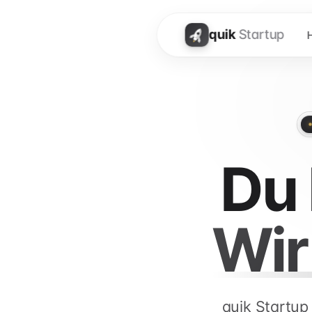
quik
Startup
Du 
Wir
quik Startup