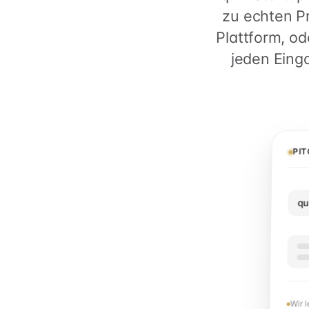
zu echten Pr
Plattform, o
jeden Eing
PI
qu
Wir 