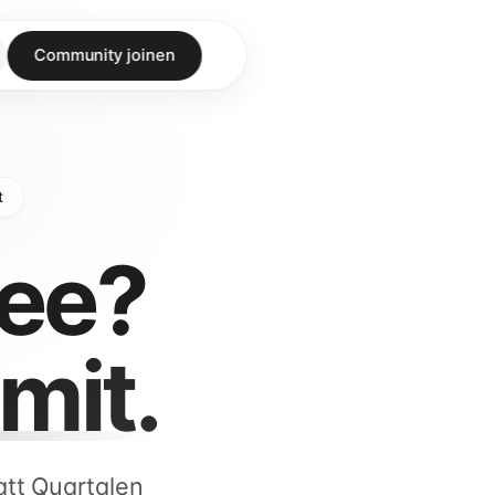
Community joinen
t
dee?
mit.
att Quartalen