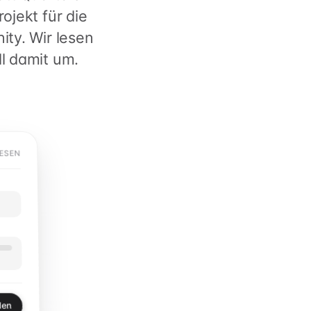
ojekt für die
ty. Wir lesen
l damit um.
LESEN
den