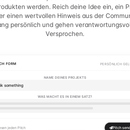
odukten werden. Reich deine Idee ein, ein Pr
der einen wertvollen Hinweis aus der Communi
ang persönlich und gehen verantwortungsvol
Versprochen.
TCH FORM
PERSÖNLICH GE
NAME DEINES PROJEKTS
ik something
WAS MACHT ES IN EINEM SATZ?
Pitch sen
lesen jeden Pitch